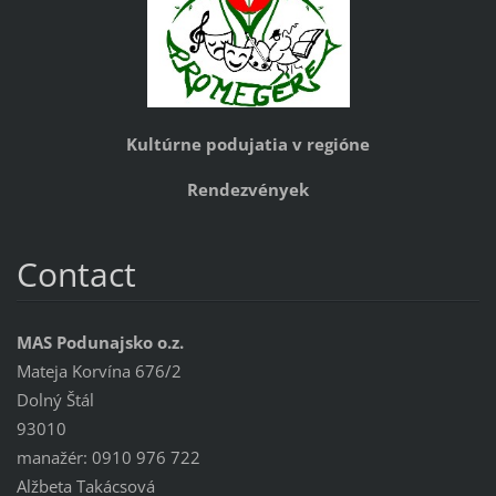
Kultúrne podujatia v regióne
Rendezvények
Contact
MAS Podunajsko o.z.
Mateja Korvína 676/2
Dolný Štál
93010
manažér: 0910 976 722
Alžbeta Takácsová