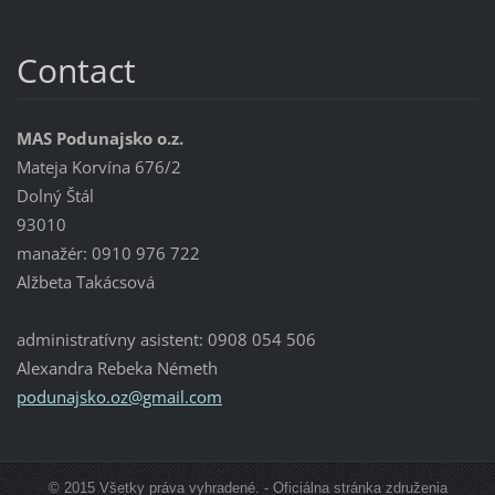
Contact
MAS Podunajsko o.z.
Mateja Korvína 676/2
Dolný Štál
93010
manažér: 0910 976 722
Alžbeta Takácsová
administratívny asistent: 0908 054 506
Alexandra Rebeka Németh
podunajs
ko.oz@gm
ail.com
© 2015 Všetky práva vyhradené. - Oficiálna stránka združenia