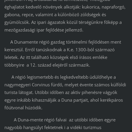
éghajlatot kedvelő növények alkotják: kukorica, napraforgó,
gabona, repce, valamint a különböző zöldségek és
gyümölcsök. Az ipari ágazatok közül térségünkre főképp a
mezőgazdasági ipar fejlődése jellemző.
A Dunamente régió gazdag történelmi fejlődésen ment
keresztül. Erről tanúskodnak a K.e. 1300-ból származó
leletek. Az itt található községek első írásos emléke
többnyire a 12. század elejéről származik.
A régió legismertebb és legkedveltebb üdülőhelye a
nagymegyeri Corvinus fürdő, melyet évente számos külföldi
turista látogat. Utóbbi időben az aktív pihenésre vágyók
egyre inkább kihasználják a Duna partjait, ahol kerékpáros
főútvonal húzódik.
A Duna-mente régió falvai az utóbbi időben egyre
nagyobb hangsúlyt fektetnek i a vidéki turizmus