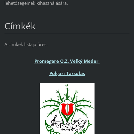
lehetőségeinek kihasználására.
Címkék
A címkék listája üres.
Promegere O.Z. Veľký Meder
Polgári Társulás