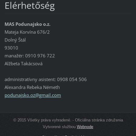
Elérhetőség
MAS Podunajsko o.z.
Mateja Korvína 676/2
Dolný Štál
93010
manažér: 0910 976 722
Alžbeta Takácsová
administratívny asistent: 0908 054 506
Alexandra Rebeka Németh
podunajs
ko.oz@gm
ail.com
© 2015 Všetky práva vyhradené. - Oficiálna stránka združenia
Vytvorené službou
Webnode