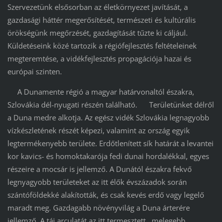
Szervezetünk elsősorban az életkörnyezet javítását, a
gazdasági háttér megerősítését, természeti és kultúrális
örökségünk megőrzését, gazdagítását tűzte ki cáljául.
Küldetéseink közé tartozik a régiófejlesztés feltételeinek
megteremtése, a vidékfejlesztés propagációja hazai és
európai szinten.
A Dunamente régió a magyar határvonaltól északra,
Szlovákia dél-nyugati részén található. Területünket délről
a Duna medre alkotja. Az egész vidék Szlovákia legnagyobb
vízkészletének részét képezi, valamint az ország egyik
legtermékenyebb területe. Erdőtlenített sík határát a levantei
kor kavics- és homoktakarója fedi dunai hordalékkal, egyes
részeire a mocsár is jellemző. A Dunától északra fekvő
legnyagyobb területeket az itt élők évszázadok során
szántóföldekké alakították, és csak kevés erdő vagy legelő
maradt meg. Gazdagabb növényvilág a Duna árterére
jellemző. A táj arculatát az itt termesztett, melegebb