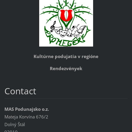
Kultúrne podujatia v regióne
Rendezvények
Contact
MAS Podunajsko o.z.
Mateja Korvína 676/2
Dolný Štál
93010