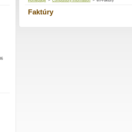
Homepage
>
Compulsory information
>
en-Faktúry
Faktúry
06