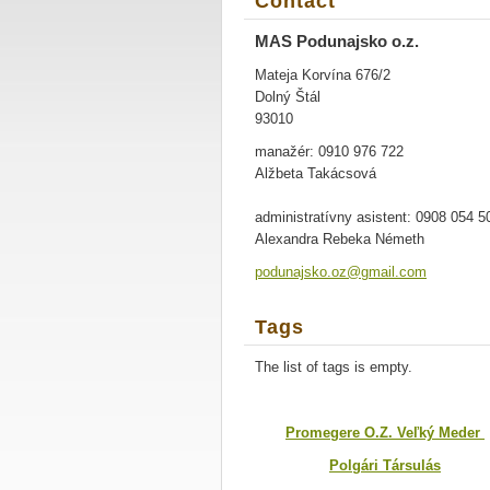
Contact
MAS Podunajsko o.z.
Mateja Korvína 676/2
Dolný Štál
93010
manažér: 0910 976 722
Alžbeta Takácsová
administratívny asistent: 0908 054 5
Alexandra Rebeka Németh
podunajs
ko.oz@gm
ail.com
Tags
The list of tags is empty.
Promegere O.Z. Veľký Meder
Polgári Társulás