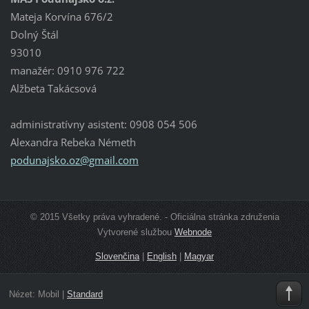
Mateja Korvína 676/2
Dolný Štál
93010
manažér: 0910 976 722
Alžbeta Takácsová
administratívny asistent: 0908 054 506
Alexandra Rebeka Németh
podunajs
ko.oz@gm
ail.com
© 2015 Všetky práva vyhradené. - Oficiálna stránka združenia
Vytvorené službou
Webnode
Slovenčina
|
English
|
Magyar
Nézet:
Mobil
|
Standard