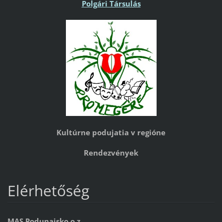
Polgári Társulás
Kultúrne podujatia v regióne
Rendezvények
Elérhetőség
MAS Podunajsko o.z.