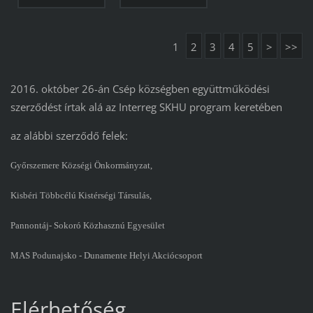
1
2
3
4
5
>
>>
2016. október 26-án Csép községben együttműködési
szerződést írtak alá az Interreg SKHU program keretében
az alábbi szerződő felek:
Győrszemere Községi Önkormányzat,
Kisbéri Többcélú Kistérségi Társulás,
Pannontáj- Sokoró Közhasznú Egyesület
MAS Podunajsko - Dunamente Helyi Akciócsoport
Elérhetőség