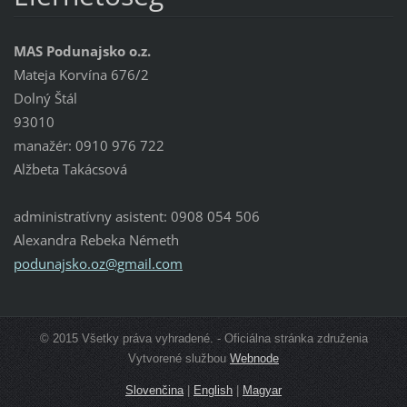
MAS Podunajsko o.z.
Mateja Korvína 676/2
Dolný Štál
93010
manažér: 0910 976 722
Alžbeta Takácsová
administratívny asistent: 0908 054 506
Alexandra Rebeka Németh
podunajs
ko.oz@gm
ail.com
© 2015 Všetky práva vyhradené. - Oficiálna stránka združenia
Vytvorené službou
Webnode
Slovenčina
|
English
|
Magyar