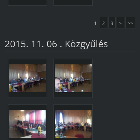
1
2
3
>
>>
2015. 11. 06 . Közgyűlés