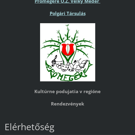
Promegere O.Z. Veľký Meder
Polgári Társulás
Kultúrne podujatia v regióne
Rendezvények
Elérhetőség