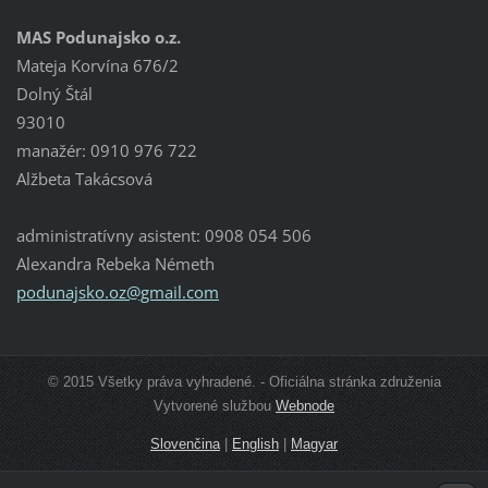
MAS Podunajsko o.z.
Mateja Korvína 676/2
Dolný Štál
93010
manažér: 0910 976 722
Alžbeta Takácsová
administratívny asistent: 0908 054 506
Alexandra Rebeka Németh
podunajs
ko.oz@gm
ail.com
© 2015 Všetky práva vyhradené. - Oficiálna stránka združenia
Vytvorené službou
Webnode
Slovenčina
|
English
|
Magyar