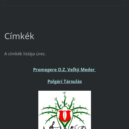
Címkék
A címkék listája üres.
Promegere O.Z. Veľký Meder
Polgári Társulás