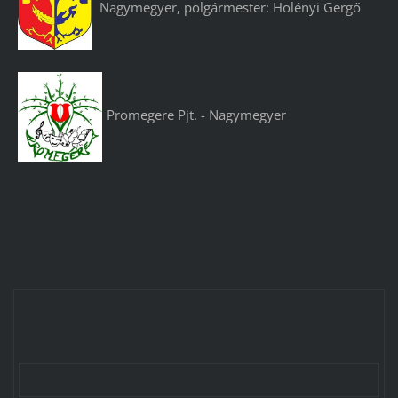
Nagymegyer, polgármester: Holényi Gergő
Promegere Pjt. - Nagymegyer