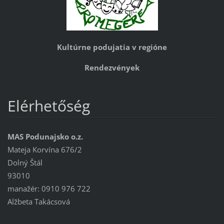
Kultúrne podujatia v regióne
Rendezvények
Elérhetőség
MAS Podunajsko o.z.
Mateja Korvína 676/2
Dolný Štál
93010
manažér: 0910 976 722
Alžbeta Takácsová