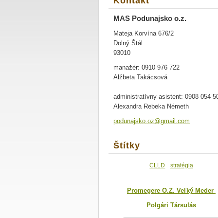
Kontakt
MAS Podunajsko o.z.
Mateja Korvína 676/2
Dolný Štál
93010
manažér: 0910 976 722
Alžbeta Takácsová
administratívny asistent: 0908 054 5
Alexandra Rebeka Németh
podunajs
ko.oz@gm
ail.com
Štítky
CLLD
stratégia
Promegere O.Z. Veľký Meder
Polgári Társulás