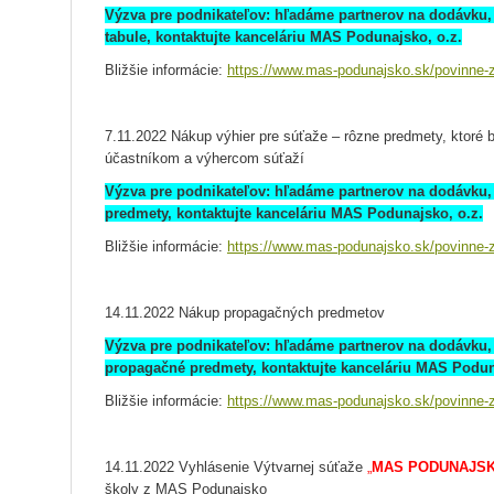
Výzva pre podnikateľov: hľadáme partnerov na dodávku,
tabule, kontaktujte kanceláriu MAS Podunajsko, o.z.
Bližšie informácie:
https://www.mas-podunajsko.sk/povinne-z
7.11.2022 Nákup výhier pre súťaže – rôzne predmety, ktor
účastníkom a výhercom súťaží
Výzva pre podnikateľov: hľadáme partnerov na dodávku
predmety, kontaktujte kanceláriu MAS Podunajsko, o.z.
Bližšie informácie:
https://www.mas-podunajsko.sk/povinne-z
14.11.2022 Nákup propagačných predmetov
Výzva pre podnikateľov: hľadáme partnerov na dodávku
propagačné predmety, kontaktujte kanceláriu MAS Podun
Bližšie informácie:
https://www.mas-podunajsko.sk/povinne-z
14.11.2022 Vyhlásenie Výtvarnej súťaže
„
MAS PODUNAJSK
školy z MAS Podunajsko