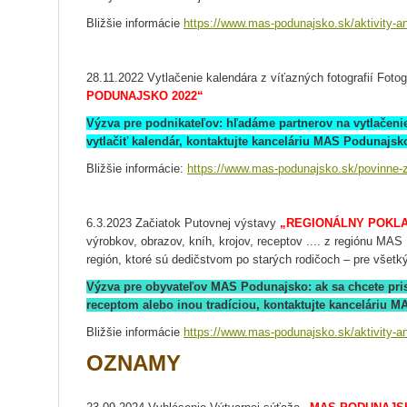
Bližšie informácie
https://www.mas-podunajsko.sk/aktivity-a
28.11.2022 Vytlačenie kalendára z víťazných fotografií Foto
PODUNAJSKO 2022“
Výzva pre podnikateľov: hľadáme partnerov na vytlačeni
vytlačiť kalendár, kontaktujte kanceláriu MAS Podunajsko
Bližšie informácie:
https://www.mas-podunajsko.sk/povinne-z
6.3.2023 Začiatok Putovnej výstavy
„REGIONÁLNY POKL
výrobkov, obrazov, kníh, krojov, receptov .... z regiónu MAS
región, ktoré sú dedičstvom po starých rodičoch – pre všet
Výzva pre obyvateľov MAS Podunajsko: ak sa chcete pr
receptom alebo inou tradíciou, kontaktujte kanceláriu 
Bližšie informácie
https://www.mas-podunajsko.sk/aktivity-a
OZNAMY