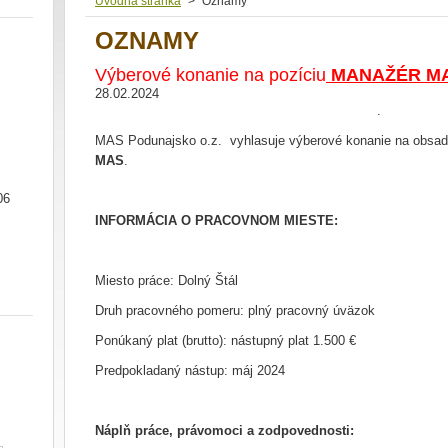
Úvodná stránka
>
Oznamy
OZNAMY
Výberové konanie na pozíciu
MANAŽÉR MA
28.02.2024
.
MAS Podunajsko o.z. vyhlasuje výberové konanie na obsad
MAS
.
06
INFORMÁCIA O PRACOVNOM MIESTE:
Miesto práce: Dolný Štál
Druh pracovného pomeru: plný pracovný úväzok
Ponúkaný plat (brutto): nástupný plat 1.500 €
Predpokladaný nástup: máj 2024
Náplň práce, právomoci a zodpovednosti: