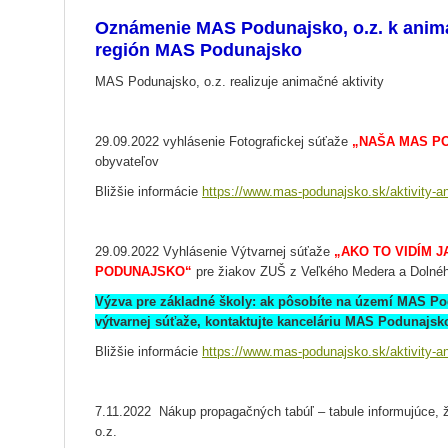
Oznámenie MAS Podunajsko, o.z. k anim
región MAS Podunajsko
MAS Podunajsko, o.z. realizuje animačné aktivity
29.09.2022 vyhlásenie Fotografickej súťaže
„NAŠA MAS P
obyvateľov
Bližšie informácie
https://www.mas-podunajsko.sk/aktivity-a
29.09.2022 Vyhlásenie Výtvarnej súťaže
„AKO TO VIDÍM J
PODUNAJSKO“
pre žiakov ZUŠ z Veľkého Medera a Dolnéh
Výzva pre základné školy: ak pôsobíte na území MAS Pod
výtvarnej súťaže, kontaktujte kanceláriu MAS Podunajsko
Bližšie informácie
https://www.mas-podunajsko.sk/aktivity-a
7.11.2022 Nákup propagačných tabúľ – tabule informujúce,
o.z.