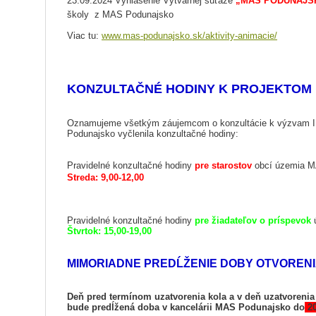
23.09.2024 Vyhlásenie Výtvarnej súťaže
„MAS PODUNAJS
školy z MAS Podunajsko
Viac tu:
www.mas-podunajsko.sk/aktivity-animacie/
KONZULTAČNÉ HODINY K PROJEKTOM
Oznamujeme všetkým záujemcom o konzultácie k výzvam I
Podunajsko vyčlenila konzultačné hodiny:
Pravidelné konzultačné hodiny
pre starostov
obcí územia M
Streda: 9,00-12,00
Pravidelné konzultačné hodiny
pre žiadateľov o príspevok
Štvrtok: 15,00-19,00
MIMORIADNE PREDĹŽENIE DOBY OTVOREN
Deň pred termínom uzatvorenia kola a v deň uzatvoreni
bude predĺžená doba v kancelárii MAS Podunajsko do
20