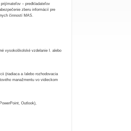
prijímateľov – predkladateľov
zabezpečenie zberu informácií pre
vnych činností MAS.
né vysokoškolské vzdelanie I. alebo
ii (riadiaca a /alebo rozhodovacia
ojektového manažmentu vo vidieckom
PowerPoint, Outlook),