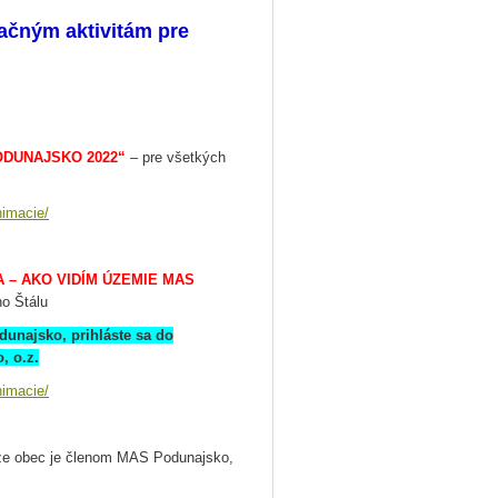
ačným aktivitám pre
ODUNAJSKO 2022“
– pre všetkých
nimacie/
A – AKO VIDÍM ÚZEMIE MAS
o Štálu
unajsko, prihláste sa do
, o.z.
nimacie/
 že obec je členom MAS Podunajsko,