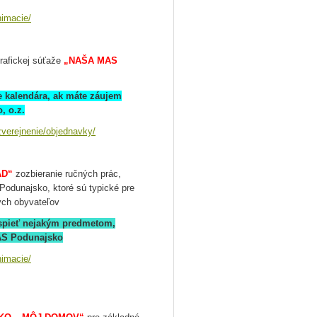
nimacie/
grafickej súťaže
„NAŠA MAS
e kalendára, ak máte záujem
, o.z.
verejnenie/objednavky/
AD“
zozbieranie ručných prác,
 Podunajsko, ktoré sú typické pre
kých obyvateľov
ispieť nejakým predmetom,
MAS Podunajsko
nimacie/