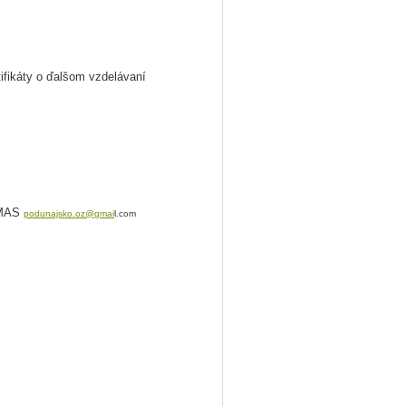
ifikáty o ďalšom vzdelávaní
u MAS
podunajsko.oz@gmai
l.com