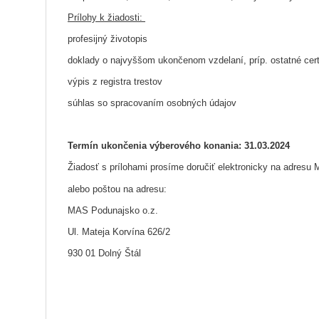
Prílohy k žiadosti:
profesijný životopis
doklady o najvyššom ukončenom vzdelaní, príp. ostatné cert
výpis z registra trestov
súhlas so spracovaním osobných údajov
Termín ukončenia výberového konania: 31.03.2024
Žiadosť s prílohami prosíme doručiť elektronicky na adres
alebo poštou na adresu:
MAS Podunajsko o.z.
Ul. Mateja Korvína 626/2
930 01 Dolný Štál