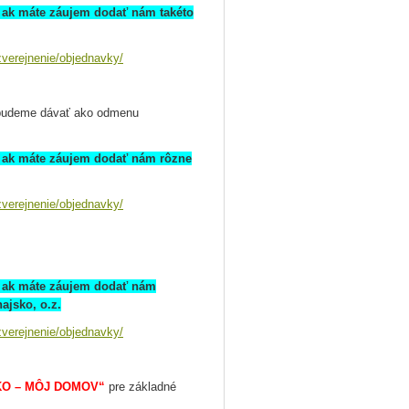
 ak máte záujem dodať nám takéto
verejnenie/objednavky/
é budeme dávať ako odmenu
, ak máte záujem dodať nám rôzne
verejnenie/objednavky/
, ak máte záujem dodať nám
ajsko, o.z.
verejnenie/objednavky/
O – MÔJ DOMOV“
pre základné