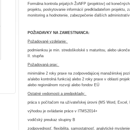
Formálna kontrola prijatých ŽoNFP (projektov) od konečných 
projektu, poskytovanie informácií predkladateľom projektu, 
monitoring a hodnotenie, zabezpečenie ďalších administratí
POŽIADAVKY NA ZAMESTNANCA:
Požadované vzdelanie:
podmienkou je min. stredoškolské s maturitou, alebo ukonče
II. stupňa
Požadovaná prax:
minimálne 2 roky praxe na zodpovedajúcej manažérskej pozíc
a/alebo kontrolná funkcia) alebo 2 roky praxe v oblasti pr
alebo regionálnom rozvoji alebo fondov EÚ
Ostatné vedomosti a predpoklady:
práca s počítačom na užívateľskej úrovni (MS Word, Excel, 
výhodou je ovládanie práce v ITMS2014+
vodičský preukaz skupiny B
zodpovednosť, flexibilita, samostatnosť, analytické myslenie