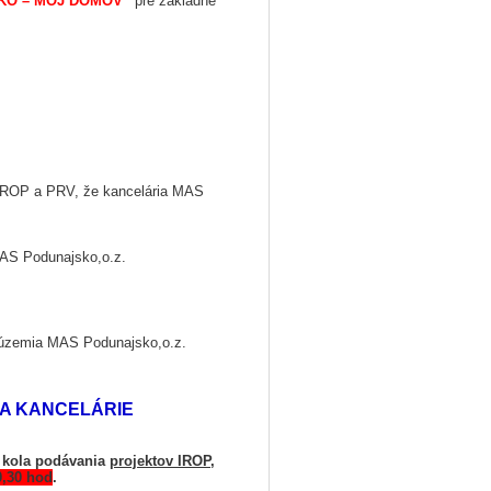
KO – MÔJ DOMOV“
pre základné
ROP a PRV, že kancelária MAS
AS Podunajsko,o.z.
územia MAS Podunajsko,o.z.
IA KANCELÁRIE
a kola podávania
projektov IROP
,
,30 hod
.