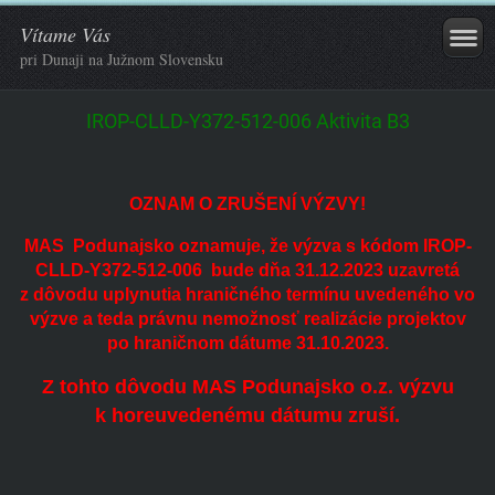
Vítame Vás
pri Dunaji na Južnom Slovensku
IROP-CLLD-Y372-512-006 Aktivita B3
OZNAM O ZRUŠENÍ VÝZVY!
MAS Podunajsko oznamuje, že výzva s kódom IROP-
CLLD-Y372-512-006 bude dňa 31.12.2023 uzavretá
z dôvodu uplynutia hraničného termínu uvedeného vo
výzve a teda právnu nemožnosť realizácie projektov
po hraničnom dátume 31.10.2023.
Z tohto dôvodu MAS Podunajsko o.z. výzvu
k horeuvedenému dátumu zruší.