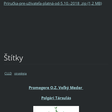
Príručka-pre-užívateľa-platná-od-5.10.-2018 .zip (1,2 MB)
Štítky
CLLD
stratégia
Promegere O.Z. Veľký Meder
Polgári Társulás