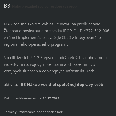
B3
Nákup vozidiel spoločnej dopravy osôb
MAS Podunajsko o.z. vyhlasuje Výzvu na predkladanie
Žiadostí o poskytnutie príspevku IROP-CLLD-Y372-512-006
v rámci implementácie stratégie CLLD z Integrovaného
regionálneho operačného programu:
špecifický sieľ: 5.1.2 Zlepšenie udržateľných vzťahov medzi
vidieckymi rozvojovými centrami a ich zázemím vo
verejných službách a vo verejných infraštruktúrach
aktivita:
B3 Nákup vozidiel spoločnej dopravy osôb
Dátum vyhlásenia výzvy:
10
.12.2021
Termíny uzatvárania hodnotiacích kôl: