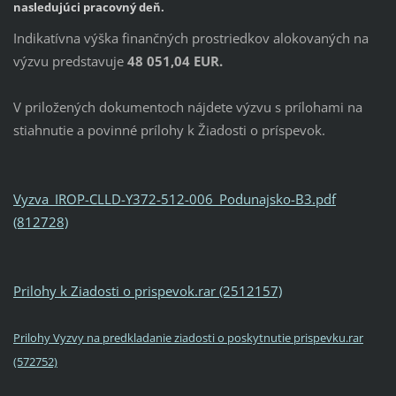
nasledujúci pracovný deň.
Indikatívna výška finančných prostriedkov alokovaných na
výzvu predstavuje
48 051,04 EUR.
V priložených dokumentoch nájdete výzvu s prílohami na
stiahnutie a povinné prílohy k Žiadosti o príspevok.
Vyzva_IROP-CLLD-Y372-512-006_Podunajsko-B3.pdf
(812728)
Prilohy k Ziadosti o prispevok.rar (2512157)
Prilohy Vyzvy na predkladanie ziadosti o poskytnutie prispevku.rar
(572752)