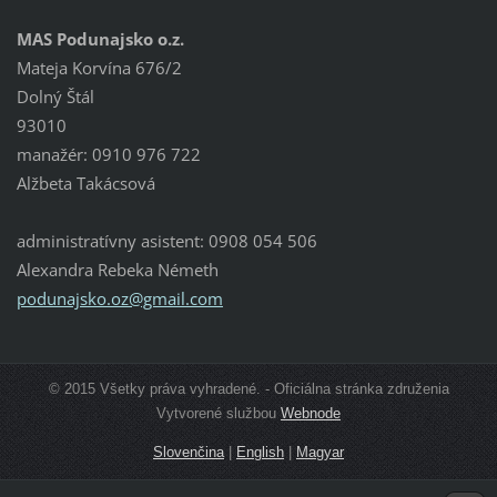
MAS Podunajsko o.z.
Mateja Korvína 676/2
Dolný Štál
93010
manažér: 0910 976 722
Alžbeta Takácsová
administratívny asistent: 0908 054 506
Alexandra Rebeka Németh
podunajs
ko.oz@gm
ail.com
© 2015 Všetky práva vyhradené. - Oficiálna stránka združenia
Vytvorené službou
Webnode
Slovenčina
|
English
|
Magyar