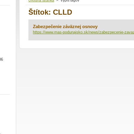
Úvodná stránka
>
Výpis tagov
Štítok: CLLD
Zabezpečenie záväznej osnovy
https://www.mas-podunajsko.sk/news/zabezpecenie-zavaz
06