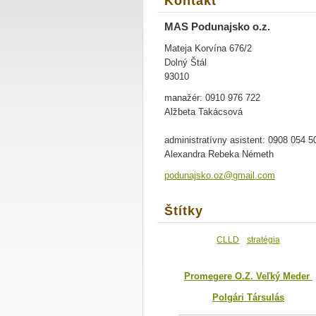
Kontakt
MAS Podunajsko o.z.
Mateja Korvína 676/2
Dolný Štál
93010
manažér: 0910 976 722
Alžbeta Takácsová
administratívny asistent: 0908 054 5
Alexandra Rebeka Németh
podunajs
ko.oz@gm
ail.com
Štítky
CLLD
stratégia
Promegere O.Z. Veľký Meder
Polgári Társulás