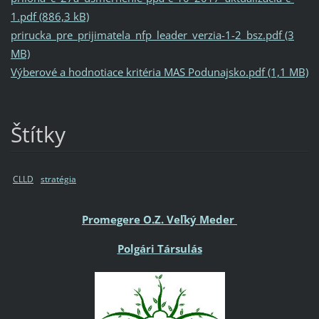
1.pdf (886,3 kB)
prirucka_pre_prijimatela_nfp_leader_verzia-1-2_bsz.pdf (3
MB)
Výberové a hodnotiace kritéria MAS Podunajsko.pdf (1,1 MB)
Štítky
CLLD
stratégia
Promegere O.Z. Veľký Meder
Polgári Társulás