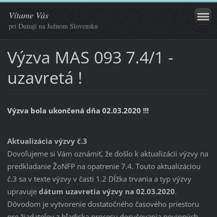
Vítame Vás
pri Dunaji na Južnom Slovensku
Výzva MAS 093 7.4/1 -
uzavretá !
Výzva bola ukončená dňa 02.03.2020 !!!
Aktualizácia výzvy č.3
Dovoľujeme si Vám oznámiť, že došlo k aktualizácii výzvy na
predkladanie ŽoNFP na opatrenie 7.4. Touto aktualizáciou
č.3 sa v texte výzvy v časti 1.2 Dĺžka trvania a typ výzvy
upravuje
dátum uzavretia výzvy na 02.03.2020
.
Dôvodom je vytvorenie dostatočného časového priestoru
pre žiadateľov z hľadiska procesu doručovania povinných