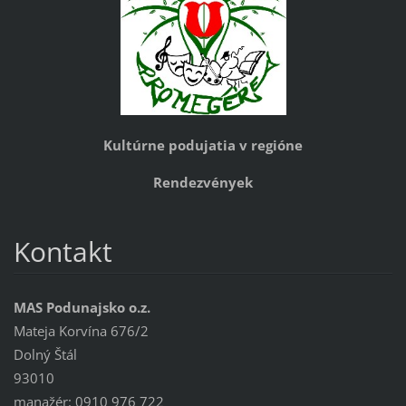
Kultúrne podujatia v regióne
Rendezvények
Kontakt
MAS Podunajsko o.z.
Mateja Korvína 676/2
Dolný Štál
93010
manažér: 0910 976 722