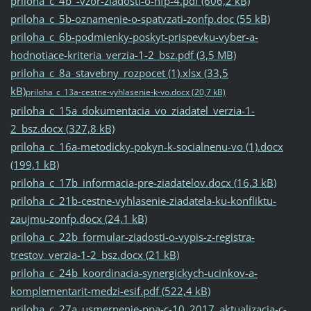
priloha_c_4b_-vzor-ziadosti-o-nfp-4.pdf (606,2 kB)
priloha_c_5b-oznamenie-o-spatvzati-zonfp.doc (55 kB)
priloha_c_6b-podmienky-poskyt-prispevku-vyber-a-
hodnotiace-kriteria_verzia-1-2_bsz.pdf (3,5 MB)
priloha_c_8a_stavebny_rozpocet (1).xlsx (33,5
kB)
priloha_c_13a-cestne-vyhlasenie-k-vo.docx (20,7 kB)
priloha_c_15a_dokumentacia_vo_ziadatel_verzia-1-
2_bsz.docx (327,8 kB)
priloha_c_16a-metodicky-pokyn-k-socialnenu-vo (1).docx
(199,1 kB)
priloha_c_17b_informacia-pre-ziadatelov.docx (16,3 kB)
priloha_c_21b-cestne-vyhlasenie-ziadatela-ku-konfliktu-
zaujmu-zonfp.docx (24,1 kB)
priloha_c_22b_formular-ziadosti-o-vypis-z-registra-
trestov_verzia-1-2_bsz.docx (21 kB)
priloha_c_24b_koordinacia-synergickych-ucinkov-a-
komplementarit-medzi-esif.pdf (522,4 kB)
priloha_c_27a_usmernenie-ppa-c-10_2017_aktualizacia-c-