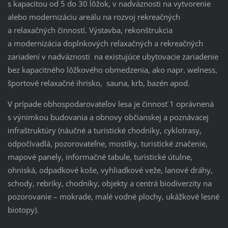
s kapacitou od 5 do 30 lôžok, v nadväznosti na vytvorenie
alebo modernizáciu areálu na rozvoj rekreačných
a relaxačných činností. Výstavba, rekonštrukcia
a modernizácia doplnkových relaxačných a rekreačných
zariadení v nadväznosti na existujúce ubytovacie zariadenie
bez kapacitného lôžkového obmedzenia, ako napr. welness,
športové relaxačné ihrisko, sauna, krb, bazén apod.
V prípade obhospodarovateľov lesa je činnosť 1 oprávnená
s výnimkou budovania a obnovy občianskej a poznávacej
infraštruktúry (náučné a turistické chodníky, cyklotrasy,
odpočívadlá, pozorovateľne, mostíky, turistické značenie,
mapové panely, informačné tabule, turistické útulne,
ohniská, odpadkové koše, vyhliadkové veže, lanové dráhy,
schody, rebríky, chodníky, objekty a centrá biodiverzity na
pozorovanie – mokrade, malé vodné plochy, ukážkové lesné
biotopy).