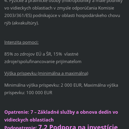
4. Fyzické a právnické osoby (mikropodniky a malé podniky
vo vidieckych oblastiach v zmysle odporúčania Komisie
2003/361/ES) podnikajúce v oblasti hospodárskeho chovu
rýb (akvakultúry).
Intenzita pomoci:
85% zo zdrojov EÚ a ŠR, 15% vlastné
zdroje/spolufinancovanie prijímateľom
Výška príspevku (minimálna a maximálna)
Minimálna výška príspevku: 2 000 EUR, Maximálna výška
príspevku: 100 000 EUR
Opatrenie:
7 – Základné služby a obnova dedín vo
vidieckych oblastiach
7.2 Podpora na investície
:
Podopatren
i
e