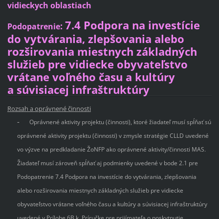
vidieckych oblastiach
7
.4 Podpora na investície
:
Podopatren
i
e
do vytvárania, zlepšovania alebo
rozširovania miestnych základných
služieb pre vidiecke obyvateľstvo
vrátane voľného času a kultúry
a súvisiacej infraštruktúry
Rozsah a oprávnené činnosti
-
Oprávnené aktivity projektu (činnosti), ktoré žiadateľ musí spĺňať sú
oprávnené aktivity projektu (činnosti) v zmysle stratégie CLLD uvedené
vo výzve na predkladanie ŽoNFP ako oprávnené aktivity/činnosti MAS.
Žiadateľ musí zároveň spĺňať aj podmienky uvedené v bode 2.1 pre
Podopatrenie 7.4 Podpora na investície do vytvárania, zlepšovania
alebo rozširovania miestnych základných služieb pre vidiecke
obyvateľstvo vrátane voľného času a kultúry a súvisiacej infraštruktúry
uvedené v Prílohe 6B k Príručke pre prijímateľa o poskytnutie