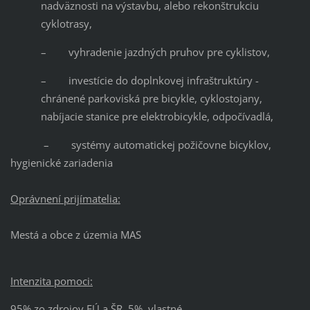
nadväznosti na výstavbu, alebo rekonštrukciu
cyklotrasy,
– vyhradenie jazdných pruhov pre cyklistov,
– investície do doplnkovej infraštruktúry -
chránené parkoviská pre bicykle, cyklostojany,
nabíjacie stanice pre elektrobicykle, odpočívadlá,
– systémy automatickej požičovne bicyklov,
hygienické zariadenia
Oprávnení prijímatelia:
Mestá a obce z územia MAS
Intenzita pomoci:
95% zo zdrojov EÚ a ŠR, 5% vlastné