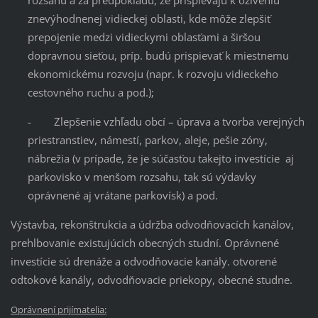
rozsahu a za predpokladu, že prispievajú k oživeniu
znevýhodnenej vidieckej oblasti, kde môže zlepšiť
prepojenie medzi vidieckymi oblasťami a širšou
dopravnou sieťou, príp. budú prispievať k miestnemu
ekonomickému rozvoju (napr. k rozvoju vidieckeho
cestovného ruchu a pod.);
- Zlepšenie vzhľadu obcí – úprava a tvorba verejných
priestranstiev, námestí, parkov, aleje, pešie zóny,
nábrežia (v prípade, že je súčasťou takejto investície aj
parkovisko v menšom rozsahu, tak sú výdavky
oprávnené aj vrátane parkovísk) a pod.
Výstavba, rekonštrukcia a údržba odvodňovacích kanálov,
prehlbovanie existujúcich obecných studní. Oprávnené
investície sú drenáže a odvodňovacie kanály. otvorené
odtokové kanály, odvodňovacie priekopy, obecné studne.
Oprávnení prijímatelia: