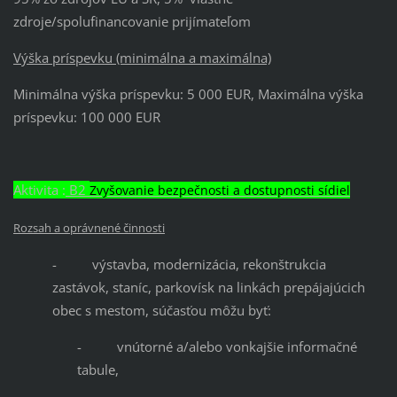
zdroje/spolufinancovanie prijímateľom
Výška príspevku (minimálna a maximálna)
Minimálna výška príspevku: 5 000 EUR, Maximálna výška
príspevku: 100 000 EUR
Aktivita :
B2
Zvyšovanie bezpečnosti a dostupnosti sídiel
Rozsah a oprávnené činnosti
- výstavba, modernizácia, rekonštrukcia
zastávok, staníc, parkovísk na linkách prepájajúcich
obec s mestom, súčasťou môžu byť:
- vnútorné a/alebo vonkajšie informačné
tabule,