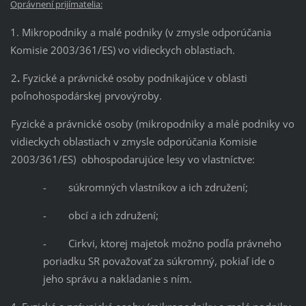
Oprávnení prijímatelia:
1. Mikropodniky a malé podniky (v zmysle odporúčania
Komisie 2003/361/ES) vo vidieckych oblastiach.
2
.
Fyzické a právnické osoby podnikajúce v oblasti
poľnohospodárskej prvovýroby.
Fyzické a právnické osoby (mikropodniky a malé podniky vo
vidieckych oblastiach v zmysle odporúčania Komisie
2003/361/ES) obhospodarujúce lesy vo vlastníctve:
- súkromných vlastníkov a ich združení;
- obcí a ich združení;
- Cirkvi, ktorej majetok možno podľa právneho
poriadku SR považovať za súkromný, pokiaľ ide o
jeho správu a nakladanie s ním.