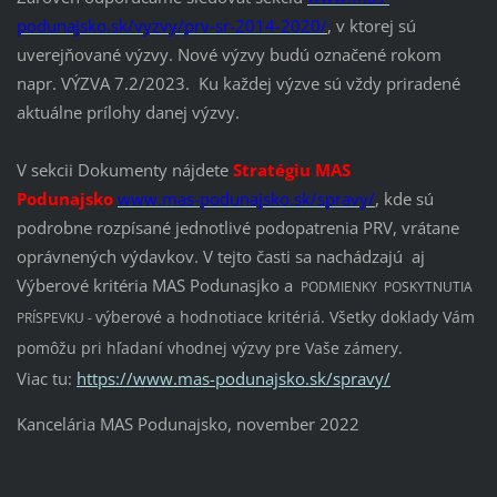
podunajsko.sk/vyzvy/prv-sr-2014-2020/
, v ktorej sú
uverejňované výzvy. Nové výzvy budú označené rokom
napr. VÝZVA 7.2/2023. Ku každej výzve sú vždy priradené
aktuálne prílohy danej výzvy.
V sekcii Dokumenty nájdete
Stratégiu MAS
Podunajsko
www.mas-podunajsko.sk/spravy/
, kde sú
podrobne rozpísané jednotlivé podopatrenia PRV, vrátane
oprávnených výdavkov. V tejto časti sa nachádzajú aj
Výberové kritéria MAS Podunasjko a
PODMIENKY POSKYTNUTIA
výberové a hodnotiace kritériá. Všetky doklady Vám
PRÍSPEVKU -
pomôžu pri hľadaní vhodnej výzvy pre Vaše zámery.
Viac tu:
https://www.mas-podunajsko.sk/spravy/
Kancelária MAS Podunajsko, november 2022