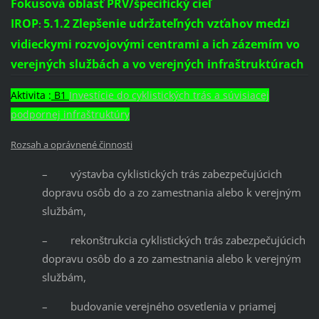
Fokusová oblasť PRV/špecifický cieľ
IROP
5.1.2
Zlepšenie udržateľných vzťahov medzi
:
vidieckymi rozvojovými centrami a ich zázemím vo
verejných službách a vo verejných infraštruktúrach
Aktivita :
B1
Investície do cyklistických trás a súvisiacej
podpornej infraštruktúry
Rozsah a oprávnené činnosti
– výstavba cyklistických trás zabezpečujúcich
dopravu osôb do a zo zamestnania alebo k verejným
službám,
– rekonštrukcia cyklistických trás zabezpečujúcich
dopravu osôb do a zo zamestnania alebo k verejným
službám,
– budovanie verejného osvetlenia v priamej