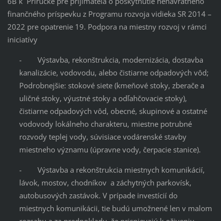
6B k Príručke pre prijímateľa o poskytnutie nenávratného
finančného príspevku z Programu rozvoja vidieka SR 2014 –
2022 pre opatrenie 19. Podpora na miestny rozvoj v rámci
iniciatívy
- Výstavba, rekonštrukcia, modernizácia, dostavba
kanalizácie, vodovodu, alebo čistiarne odpadových vôd;
Podrobnejšie: stokové siete (kmeňové stoky, zberače a
uličné stoky, výustné stoky a odľahčovacie stoky),
čistiarne odpadových vôd, obecné, skupinové a ostatné
vodovody lokálneho charakteru, miestne potrubné
rozvody teplej vody, súvisiace vodárenské stavby
miestneho významu (úpravne vody, čerpacie stanice).
- Výstavba a rekonštrukcia miestnych komunikácií,
lávok, mostov, chodníkov a záchytných parkovísk,
autobusových zastávok. V prípade investícií do
miestnych komunikácii, tie budú umožnené len v malom