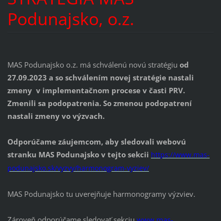
Podunajsko, o.z.
MAS Podunajsko o.z. má schválenú novú stratégiu
od
27.09.2023 a so schválením novej stratégie nastali
zmeny v implementačnom procese v časti PRV.
Zmenili sa podopatrenia. So zmenou podopatrení
nastali zmeny vo výzvach.
Odporúčame záujemcom, aby sledovali webovú
stranku MAS Podunajsko v tejto sekcii
https://www.mas-
podunajsko.sk/vyzvy/harmonogram-vyziev/
MAS Podunajsko tu uverejňuje harmonogramy výzviev.
Zároveň odporúčame sledovať sekciu
www.mas-