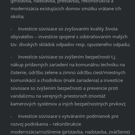
(prístavba, nadstavba, prestavba), rekonštrukcia a
modernizácia existujúcich domov smútku vrátane ich
okolia;
- Investície súvisiace so zvyšovaním kvality života
obyvateľov – investície spojené s odstraňovaním malých
tzv. divokých skládok odpadov resp. opusteného odpadu;
- Investície súvisiace so zvýšením bezpečnosti t.j.
nákup prídavných zariadení na komunálnu techniku na
čistenie, údržbu zelene a zimnú údržbu ciest/miestnych
komunikácií a chodníkov (malé zariadenia) a investície
súvisiace so zvýšením bezpečnosti a prevencie proti
vandalizmu na verejných priestoroch (montáž
kamerových systémov a iných bezpečnostných prvkov);
- Investície súvisiace s vytváraním podmienok pre
rozvoj podnikania – rekonštrukcie
modernizácia/rozšírenie (prístavba, nadstavba, zväčšenie)