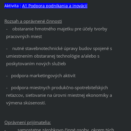
Aktivita :
A1 Podpora podnikania a inovácií
Rozsah a oprávnené činnosti
- obstaranie hmotného majetku pre účely tvorby
pracovných miest
- nutné stavebnotechnické úpravy budov spojené s
umiestnením obstaranej technológie a/alebo s
poskytovaním nových služieb
- podpora marketingových aktivít
- podpora miestnych produkčno-spotrebiteľských
reťazcov, sieťovanie na úrovni miestnej ekonomiky a
výmena skúseností.
Oprávnení prijímatelia:
- samostatne zárobkovo činné osoby, okrem tých,