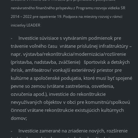
nenávratného finančného príspevku z Programu rozvoja vidieka SR
2014 – 2022 pre opatrenie 19. Podpora na miestny rozvoj v rámci
iniciatívy LEADER
- Investície súvisiace s vytváraním podmienok pre
trávenie voľného času vrátane príslušnej infraštruktúry –
napr. výstavba/rekonštrukcia/modernizácia/rozšírenie
(prístavba, nadstavba, zväčšenie) športovísk a detských
ihrísk, amfiteátrov/ vonkajší exteriérový priestor pre
kultúrne a spoločenské podujatia, ktoré musí byť spojené
pevne so zemou (vrátane zastrešenia, osvetlenia,
ozvučenia apod.), investície do rekonštrukcie
nevyužívaných objektov v obci pre komunitnú/spolkovú
činnosť vrátane rekonštrukcie existujúcich kultúrnych
domov;
- Investície zamerané na zriadenie nových, rozšírenie