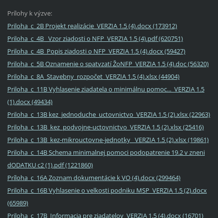
Prílohy k výzve:
Priloha_c_2B Projekt realizácie_VERZIA 1.5 (4).docx (173912)
Priloha_c_4B_ Vzor ziadosti o NFP_VERZIA 1.5 (4).pdf (620751)
Priloha_c_4B_Popis ziadosti o NFP_VERZIA 1.5 (4).docx (59427)
Priloha_c_5B Oznamenie o spatvzatí ŽoNFP_VERZIA 1.5 (4).doc (56320)
Priloha_c_8A_Stavebny_rozpočet_VERZIA 1.5 (4).xlsx (44904)
Priloha_c_11B Vyhlasenie ziadatela o minimálnu pomoc..._VERZIA 1.5
(1).docx (49434)
Priloha_c_13B kez_jednoduche_uctovnictvo_VERZIA 1.5 (2).xlsx (22963)
Priloha_c_13B_kez_podvojne-uctovnictvo_VERZIA 1.5 (2).xlsx (25416)
Priloha_c_13B_kez-mikrouctovne-jednotky_ VERZIA 1.5 (2).xlsx (19861)
Priloha_c_14B Schema minimalnej pomoci podopatrenie 19.2 v zneni
dODATKU c2 (1).pdf (1221860)
Príloha_c_16A Zoznam dokumentácie k VO (4).docx (299464)
Priloha_c_16B Vyhlasenie o velkosti podniku MSP_VERZIA 1.5 (2).docx
(65989)
Priloha_c_17B_Informacia pre ziadatelov_VERZIA 1.5 (4).docx (16701)