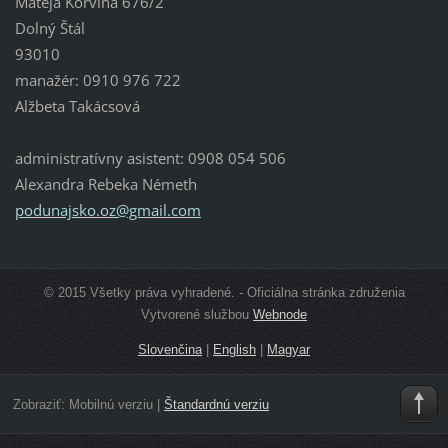
Mateja Korvína 676/2
Dolný Štál
93010
manažér: 0910 976 722
Alžbeta Takácsová
administratívny asistent: 0908 054 506
Alexandra Rebeka Németh
podunajs
ko.oz@gm
ail.com
© 2015 Všetky práva vyhradené. - Oficiálna stránka združenia
Vytvorené službou
Webnode
Slovenčina
|
English
|
Magyar
Zobraziť:
Mobilnú verziu
|
Štandardnú verziu