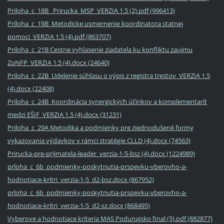
Priloha_c_18B_ Prirucka_MSP_VERZIA 1.5 (2).pdf (996413)
Príloha_c_19B_Metodicke usmernenie koordinatora statnej
pomoci_VERZIA 1.5 (4).pdf (863707)
Priloha_c_21B Cestne vyhlasenie ziadatela ku konfliktu zaujmu
ZoNFP_VERZIA 1.5 (4).docx (24640)
Priloha_c_22B_Udelenie súhlasu o výpis z registra trestov_VERZIA 1.5
(4).docx (22408)
Priloha_c_24B_Koordinácia synergických účinkov a komplementarít
medzi EŠIF_VERZIA 1.5 (4).docx (31231)
Priloha_c_29A Metodika a podmienky pre zjednodušené formy
vykazovania výdavkov v rámci stratégie CLLD (4).docx (74563)
Prirucka-pre-prijmatela-leader_verzia-1-5-bsz (4).docx (1224989)
prloha_c_6b_podmienky-poskytnutia-prspevku-vberovho-a-
hodnotiace-kritri_verzia-1-5_d2-bsz.docx (867952)
prloha_c_6b_podmienky-poskytnutia-prspevku-vberovho-a-
hodnotiace-kritri_verzia-1-5_d2-sz.docx (868495)
Vyberove a hodnotiace kriteria MAS Podunajsko final (5).pdf (882877)