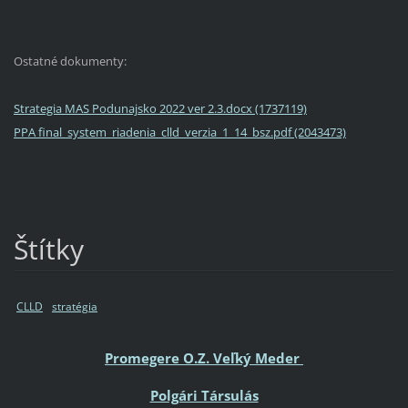
Ostatné dokumenty:
Strategia MAS Podunajsko 2022 ver 2.3.docx (1737119)
PPA final_system_riadenia_clld_verzia_1_14_bsz.pdf (2043473)
Štítky
CLLD
stratégia
Promegere O.Z. Veľký Meder
Polgári Társulás