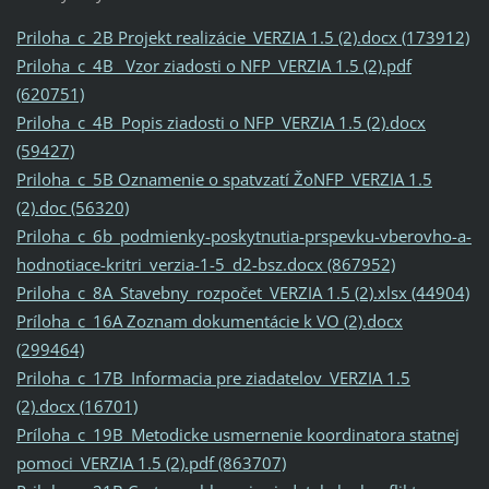
Priloha_c_2B Projekt realizácie_VERZIA 1.5 (2).docx (173912)
Priloha_c_4B_ Vzor ziadosti o NFP_VERZIA 1.5 (2).pdf
(620751)
Priloha_c_4B_Popis ziadosti o NFP_VERZIA 1.5 (2).docx
(59427)
Priloha_c_5B Oznamenie o spatvzatí ŽoNFP_VERZIA 1.5
(2).doc (56320)
Priloha_c_6b_podmienky-poskytnutia-prspevku-vberovho-a-
hodnotiace-kritri_verzia-1-5_d2-bsz.docx (867952)
Priloha_c_8A_Stavebny_rozpočet_VERZIA 1.5 (2).xlsx (44904)
Príloha_c_16A Zoznam dokumentácie k VO (2).docx
(299464)
Priloha_c_17B_Informacia pre ziadatelov_VERZIA 1.5
(2).docx (16701)
Príloha_c_19B_Metodicke usmernenie koordinatora statnej
pomoci_VERZIA 1.5 (2).pdf (863707)