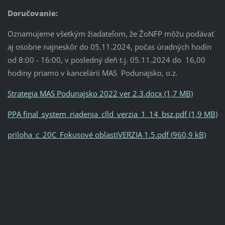
Doručovanie:
Oznamujeme všetkým žiadateľom, že ŽoNFP môžu podávať
aj osobne najneskôr do 05.11.2024, počas úradných hodín
od 8:00 - 16:00, v posledný deň t.j. 05.11.2024 do 16,00
hodiny priamo v kancelárii MAS Podunajsko, o.z.
Strategia MAS Podunajsko 2022 ver 2.3.docx (1,7 MB)
PPA final_system_riadenia_clld_verzia_1_14_bsz.pdf (1,9 MB)
priloha_c_20C_Fokusové oblastiVERZIA 1.5.pdf (960,9 kB)