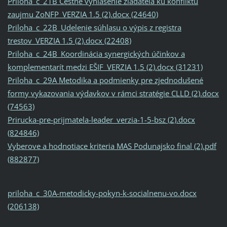
Priloha_c_21B Cestne vyhlasenie ziadatela ku konfliktu
zaujmu ZoNFP_VERZIA 1.5 (2).docx (24640)
Priloha_c_22B_Udelenie súhlasu o výpis z registra
trestov_VERZIA 1.5 (2).docx (22408)
Priloha_c_24B_Koordinácia synergických účinkov a
komplementarít medzi EŠIF_VERZIA 1.5 (2).docx (31231)
Priloha_c_29A Metodika a podmienky pre zjednodušené
formy vykazovania výdavkov v rámci stratégie CLLD (2).docx
(74563)
Prirucka-pre-prijmatela-leader_verzia-1-5-bsz (2).docx
(824846)
Vyberove a hodnotiace kriteria MAS Podunajsko final (2).pdf
(882877)
priloha_c_30A-metodicky-pokyn-k-socialnenu-vo.docx
(206138)