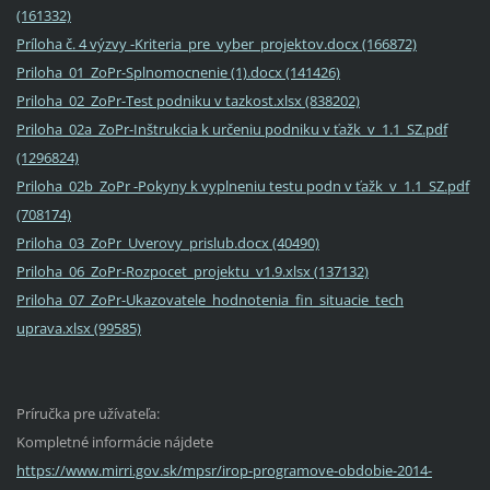
(161332)
Príloha č. 4 výzvy -Kriteria_pre_vyber_projektov.docx (166872)
Priloha_01_ZoPr-Splnomocnenie (1).docx (141426)
Priloha_02_ZoPr-Test podniku v tazkost.xlsx (838202)
Priloha_02a_ZoPr-Inštrukcia k určeniu podniku v ťažk_v_1.1_SZ.pdf
(1296824)
Priloha_02b_ZoPr -Pokyny k vyplneniu testu podn v ťažk_v_1.1_SZ.pdf
(708174)
Priloha_03_ZoPr_Uverovy_prislub.docx (40490)
Priloha_06_ZoPr-Rozpocet_projektu_v1.9.xlsx (137132)
Priloha_07_ZoPr-Ukazovatele_hodnotenia_fin_situacie_tech
uprava.xlsx (99585)
Príručka pre užívateľa:
Kompletné informácie nájdete
https://www.mirri.gov.sk/mpsr/irop-programove-obdobie-2014-