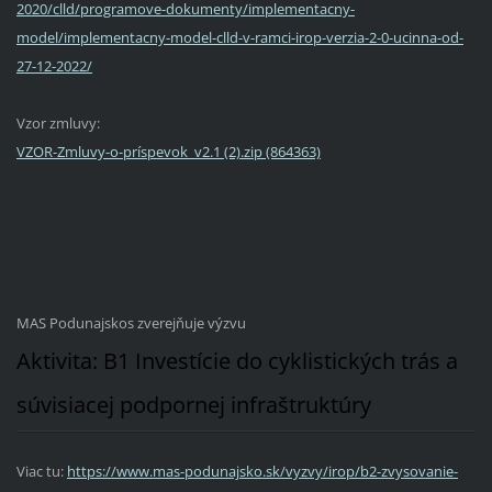
2020/clld/programove-dokumenty/implementacny-
model/implementacny-model-clld-v-ramci-irop-verzia-2-0-ucinna-od-
27-12-2022/
Vzor zmluvy:
VZOR-Zmluvy-o-príspevok_v2.1 (2).zip (864363)
MAS Podunajskos zverejňuje výzvu
Aktivita: B1 Investície do cyklistických trás a
súvisiacej podpornej infraštruktúry
Viac tu:
https://www.mas-podunajsko.sk/vyzvy/irop/b2-zvysovanie-