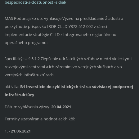
bezpecnosti-a-dostupnosti-sidiel/
MAS Podunajsko o.z. vyhlasuje Výzvu na predkladanie Žiadostí o
poskytnutie príspevku IROP-CLLD-Y372-512-002 v rámci
implementácie stratégie CLLD z Integrovaného regionálneho
operačného programu:
špecifický sieľ: 5.1.2 Zlepšenie udržateľných vzťahov medzi vidieckymi
rozvojovými centrami a ich zázemím vo verejných službách a vo
verejných infraštruktúrach
aktivita:
B1 Investície do cyklistických trás a súvisiacej podpornej
infraštruktúry
Dátum vyhlásenia výzvy:
20.04.2021
Termíny uzatvárania hodnotiacích kôl:
1. -
21.06.2021