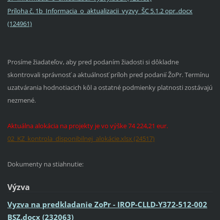
Príloha č. 1b_Informacia_o_aktualizacii_vyzvy_ŠC 5.1.2 opr..docx
(124961)
Prosíme žiadateľov, aby pred podaním žiadosti si dôkladne
skontrovali správnosť a aktuálnosť príloh pred podanií ŽoPr. Termínu
uzatvárania hodnotiacich kôl a ostatné podmienky platnosti zostávajú
nezmené.
Aktuálna alokácia na projekty je vo výške 74 224,21 eur.
02_KZ_kontrola_disponibilnej_alokácie.xlsx (24517)
Dokumenty na stiahnutie:
Výzva
Vyzva na predkladanie ZoPr - IROP-CLLD-Y372-512-002
BSZ.docx (232063)