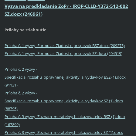
Vyzva na predkladanie ZoPr - IROP-CLLD-Y372-512-002
SZ.docx (246961)
Prílohy na stiahnutie
Príloha č. 1 výzvy -Formular_Ziadost o prispevok BSZ.docx (209275)
Príloha č. 1 výzvy -Formular_Ziadost o prispevok SZ.docx (204519)
Príloha č. 2 výzvy -
Specifikacia_rozsahu_opravnenej_aktivity_a_vydavkov BSZ (1).docx
(91131)
Príloha č. 2 výzvy -
Specifikacia_rozsahu_opravnenej_aktivity_a_vydavkov SZ (1).docx
(88795)
Príloha č. 3 výzvy -Zoznam_meratelnych_ukazovatelov BSZ (1).docx
(167899)
Príloha č. 3 výzvy -Zoznam_meratelnych_ukazovatelov SZ (1).docx