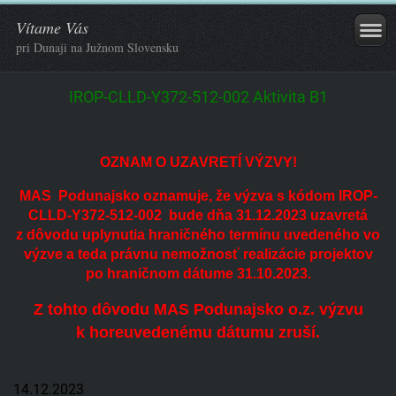
Vítame Vás
pri Dunaji na Južnom Slovensku
IROP-CLLD-Y372-512-002 Aktivita B1
OZNAM O UZAVRETÍ VÝZVY!
MAS Podunajsko oznamuje, že výzva s kódom IROP-
CLLD-Y372-512-002 bude dňa 31.12.2023 uzavretá
z dôvodu uplynutia hraničného termínu uvedeného vo
výzve a teda právnu nemožnosť realizácie projektov
po hraničnom dátume 31.10.2023.
Z tohto dôvodu MAS Podunajsko o.z. výzvu
k horeuvedenému dátumu zruší.
14.12.2023