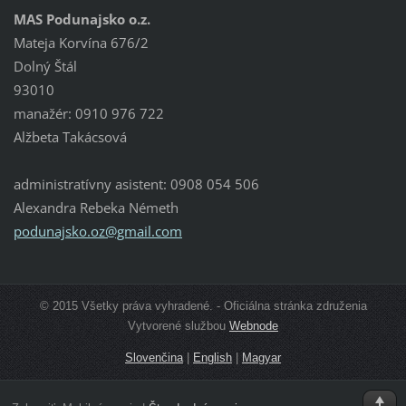
MAS Podunajsko o.z.
Mateja Korvína 676/2
Dolný Štál
93010
manažér: 0910 976 722
Alžbeta Takácsová
administratívny asistent: 0908 054 506
Alexandra Rebeka Németh
podunajs
ko.oz@gm
ail.com
© 2015 Všetky práva vyhradené. - Oficiálna stránka združenia
Vytvorené službou
Webnode
Slovenčina
|
English
|
Magyar