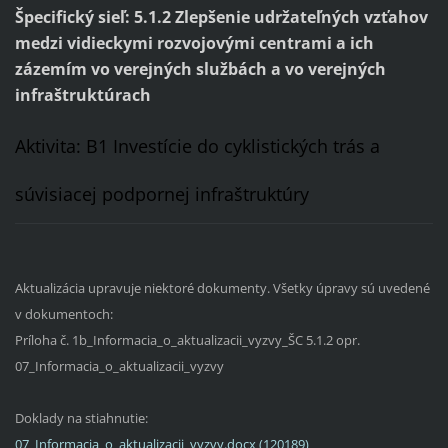
Špecifický sieľ: 5.1.2 Zlepšenie udržateľných vzťahov
medzi vidieckymi rozvojovými centrami a ich
zázemím vo verejných službách a vo verejných
infraštruktúrach
Aktivita: B1 Investície do cyklistických trás a
súvisiacej podpornej infraštruktúry
Aktualizácia upravuje niektoré dokumenty. Všetky úpravy sú uvedené
v dokumentoch:
Príloha č. 1b_Informacia_o_aktualizacii_vyzvy_ŠC 5.1.2 opr.
07_Informacia_o_aktualizacii_vyzvy
Doklady na stiahnutie:
07_Informacia_o_aktualizacii_vyzvy.docx (120189)