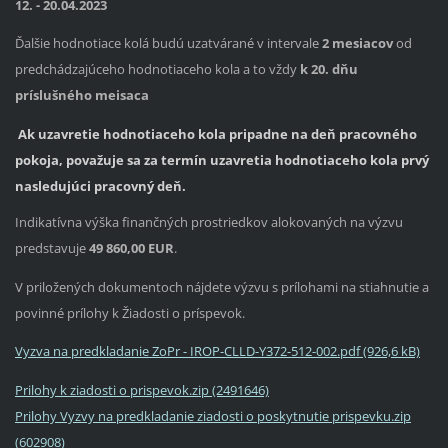
12. - 20.04.2023
Ďalšie hodnotiace kolá budú uzatvárané v intervale
2 mesiacov
od
predchádzajúceho hodnotiaceho kola a to vždy
k 20. dňu
príslušného meisaca
Ak uzavretie hodnotiaceho kola pripadne na deň pracovného
pokoja, považuje sa za termín uzavretia hodnotiaceho kola prvý
nasledujúci pracovný deň.
Indikatívna výška finančných prostriedkov alokovaných na výzvu
predstavuje
49 860,00 EUR
.
V priložených dokumentoch nájdete výzvu s prílohami na stiahnutie a
povinné prílohy k Žiadosti o príspevok.
Vyzva na predkladanie ZoPr - IROP-CLLD-Y372-512-002.pdf (926,6 kB)
Prilohy k ziadosti o prispevok.zip (2491646)
Prilohy Vyzvy na predkladanie ziadosti o poskytnutie prispevku.zip
(602908)