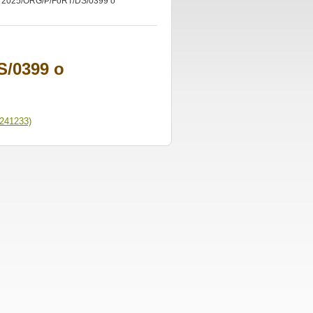
. 2025/ORG/P/FoRT/DS/0399 o
S/0399 o
241233)