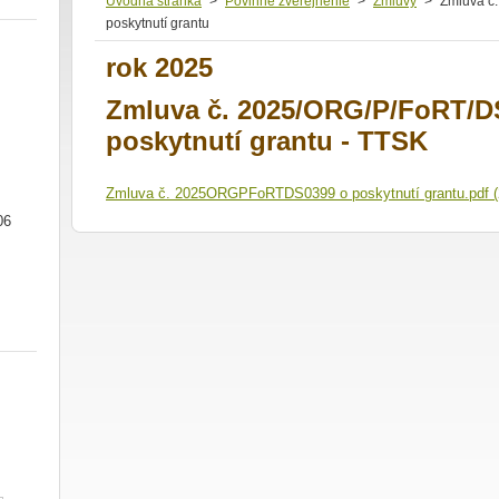
Úvodná stránka
>
Povinné zverejnenie
>
Zmluvy
>
Zmluva č
poskytnutí grantu
rok 2025
Zmluva č. 2025/ORG/P/FoRT/D
poskytnutí grantu - TTSK
Zmluva č. 2025ORGPFoRTDS0399 o poskytnutí grantu.pdf (
06