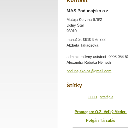
Kontakt
MAS Podunajsko o.z.
Mateja Korvína 676/2
Dolný Štál
93010
manažér: 0910 976 722
Alžbeta Takácsová
administratívny asistent: 0908 054 5
Alexandra Rebeka Németh
podunajs
ko.oz@gm
ail.com
Štítky
CLLD
stratégia
Promegere O.Z. Veľký Meder
Polgári Társulás